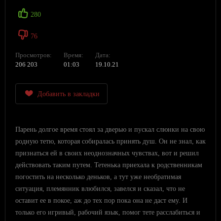
280
76
Просмотров:
Время:
Дата:
206 203
01:03
19.10.21
Добавить в закладки
Парень долгое время стоял за дверью и пускал слюнки на свою
родную тетю, которая собиралась принять душ. Он не знал, как
признаться ей в своих неоднозначных чувствах, вот и решил
действовать таким путем. Тетенька приехала к родственникам
погостить на несколько деньков, а тут уже необратимая
ситуация, племянник влюбился, завелся и сказал, что не
оставит ее в покое, аж до тех пор пока она не даст ему. И
только его игривый, рабочий язык, помог тете расслабиться и