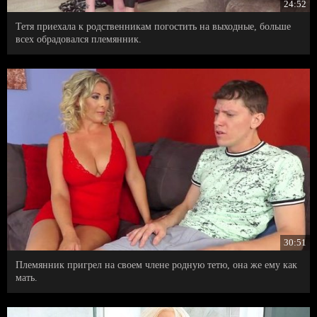
24:52
Тетя приехала к родственникам погостить на выходные, больше
всех обрадовался племянник.
30:51
Племянник пригрел на своем члене родную тетю, она же ему как
мать.