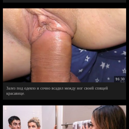
16:30
Залез под одеяло и сочно всадил между ног своей спящей
красавице.