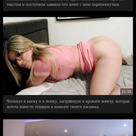
текстом и поступком заявила что хочет с ним перепихнуться.
21:51
Чпокнул в киску и в попку, застрявшую в кровати мачеху, которая
хотела навести порядок в комнате своего пасынка.