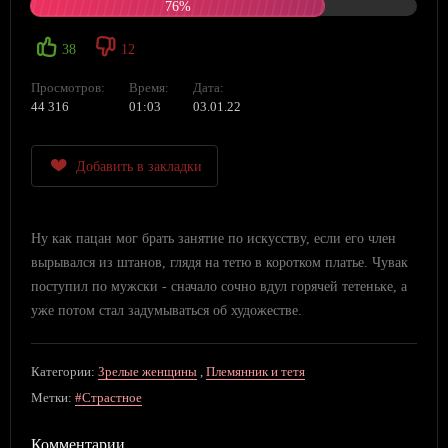
76%
38
12
Просмотров:
Время:
Дата:
44 316
01:03
03.01.22
Добавить в закладки
Ну как пацан мог брать занятие по искусству, если его член
вырывался из штанов, глядя на тетю в коротком платье. Чувак
поступил по мужски - сначало сочно вдул горячей тетеньке, а
уже потом стал задумываться об художестве.
Категории:
Зрелые женщины
,
Племянник и тетя
Метки:
#Страстное
Комментарии