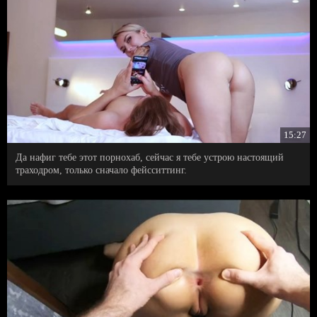
15:27
Да нафиг тебе этот порнохаб, сейчас я тебе устрою настоящий
траходром, только сначало фейсситтинг.