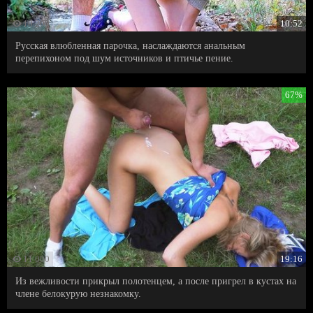
10 209
10:52
Русская влюбленная парочка, наслаждаются анальным
перепихоном под шум источников и птичье пение.
67%
11 000
19:16
Из вежливости прикрыл полотенцем, а после пригрел в кустах на
члене белокурую незнакомку.