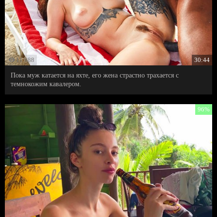
11 988
30:44
Пока муж катается на яхте, его жена страстно трахается с
темнокожим кавалером.
96%