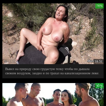
76%
13 535
18:51
Вывел на природу свою грудастую телку чтобы по дышала
свежим воздухом, заодно и по трахал на канализационном люке.
65%