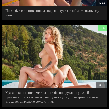
18 879
06:44
После бутылки пива повела парня в кусты, чтобы от сосать ему
член.
70%
12 110
38:56
Красавица всю ночь мечтала, чтобы он друган всунул ей
трехочкового, а как только наступило утро, то открыто заявила,
что хочет анального секса с ним.