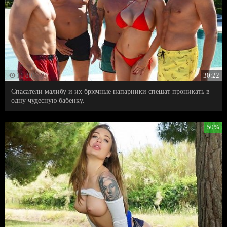
11 801
30:22
Спасатели малибу и их брючные напарники спешат проникать в
одну чудесную бабенку.
50%